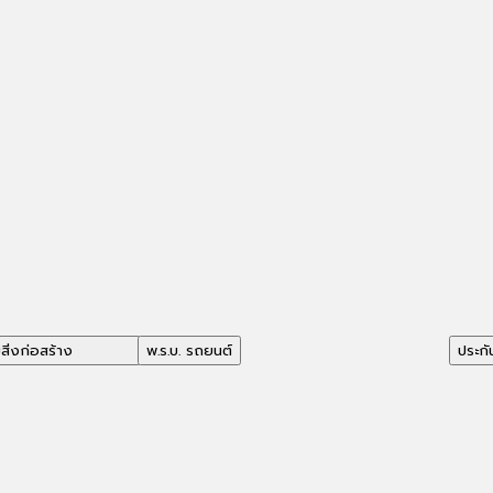
มสิ่งก่อสร้าง
พ.ร.บ. รถยนต์
ประกั